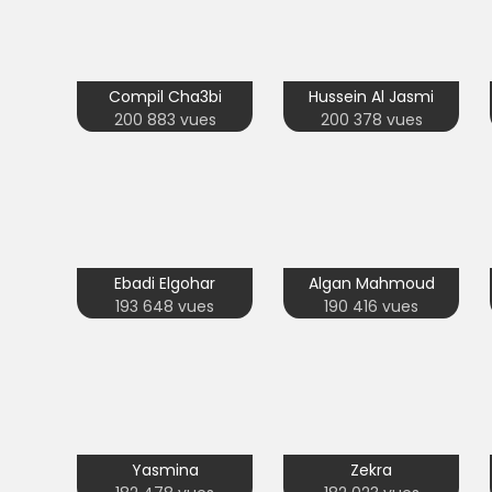
Compil Cha3bi
Hussein Al Jasmi
200 883 vues
200 378 vues
Ebadi Elgohar
Algan Mahmoud
193 648 vues
190 416 vues
Yasmina
Zekra