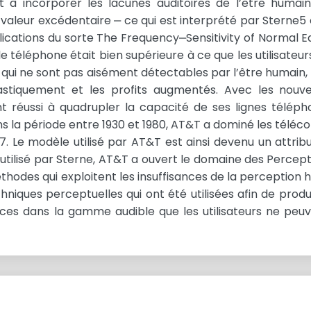
t à incorporer les lacunes auditoires de l’être humai
la valeur excédentaire ‒ ce qui est interprété par Stern
lications du sorte The Frequency‒Sensitivity of Normal Ea
e téléphone était bien supérieure à ce que les utilisateu
qui ne sont pas aisément détectables par l’être humain, 
astiquement et les profits augmentés. Avec les nouve
 réussi à quadrupler la capacité de ses lignes télépho
ans la période entre 1930 et 1980, AT&T a dominé les télé
7. Le modèle utilisé par AT&T est ainsi devenu un attri
utilisé par Sterne, AT&T a ouvert le domaine des Perceptu
odes qui exploitent les insuffisances de la perception 
chniques perceptuelles qui ont été utilisées afin de pro
es dans la gamme audible que les utilisateurs ne peuv