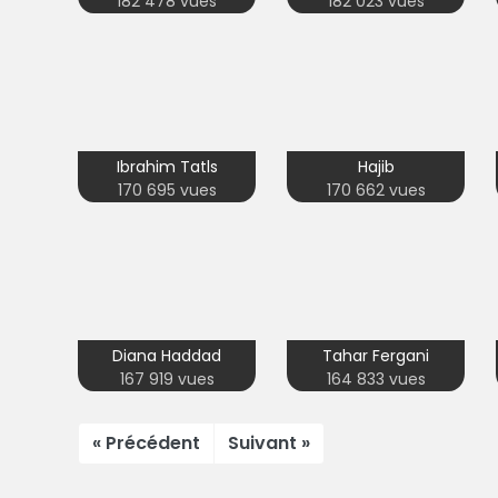
182 478 vues
182 023 vues
Ibrahim Tatls
Hajib
170 695 vues
170 662 vues
Diana Haddad
Tahar Fergani
167 919 vues
164 833 vues
« Précédent
Suivant »