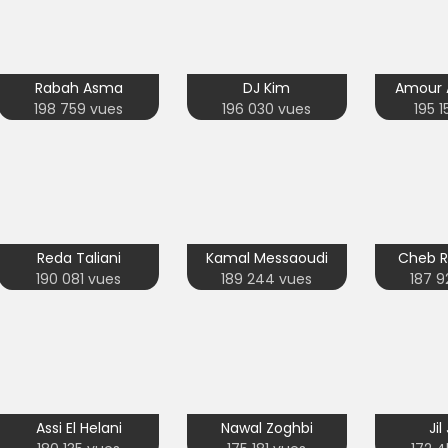
Rabah Asma
DJ Kim
Amour 
198 759 vues
196 030 vues
195 
Reda Taliani
Kamal Messaoudi
Cheb 
190 081 vues
189 244 vues
187 9
Assi El Helani
Nawal Zoghbi
Jil