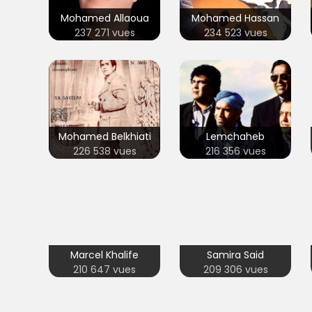
Mohamed Allaoua
Mohamed Hassan
237 271 vues
234 523 vues
Mohamed Belkhiati
Lemchaheb
226 538 vues
216 356 vues
Marcel Khalife
Samira Said
210 647 vues
209 306 vues