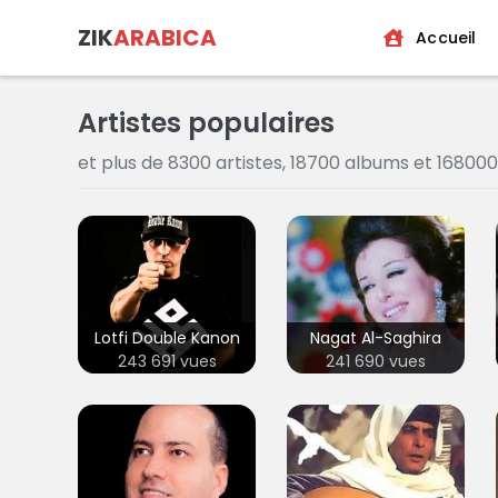
ZIK
ARABICA
Accueil
Artistes populaires
et plus de 8300 artistes, 18700 albums et 168000 
Lotfi Double Kanon
Nagat Al-Saghira
243 691 vues
241 690 vues