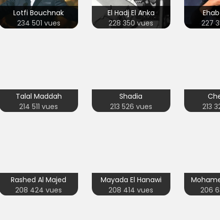
Lotfi Bouchnak
El Hadj El Anka
Ehab
234 501 vues
228 350 vues
227 3
Talal Maddah
Shadia
Che
214 511 vues
213 526 vues
213 3
Rashed Al Majed
Mayada El Hanawi
Mohame
208 424 vues
208 414 vues
206 6