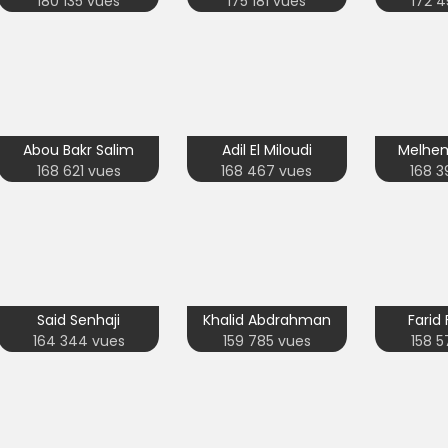
180 135 vues
175 181 vues
172 4
Abou Bakr Salim
Adil El Miloudi
Melhem
168 621 vues
168 467 vues
168 3
Said Senhaji
Khalid Abdrahman
Farid
164 344 vues
159 785 vues
158 5