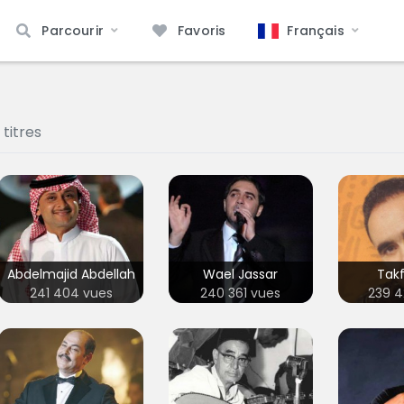
Français
Parcourir
Favoris
titres
Abdelmajid Abdellah
Wael Jassar
Takf
241 404 vues
240 361 vues
239 4