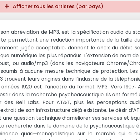
Afficher tous les artistes (par pays)
 son abréviation de MP3, est la spécification audio du s
e permettant une réduction importante de la taille du 
amment jugée acceptable, donnant le choix du débit sel
sique numérique les plus répandus. L'extension de nom de 
ust, ou audio/mp3 (dans les navigateurs Chrome/Chro
est soumis à aucune mesure technique de protection. Le
trouvent leurs origines dans l’industrie de la téléphon
es années 1920 est l’ancêtre du format MP3. Vers 1907, 
tir dans la recherche psychoacoustique. Ils ont formé u
r des Bell Labs. Pour AT&T, plus les perceptions audi
xtrait de son infrastructure déjà existante. Le désir d’A
t une question technique d’améliorer ses services et éq
. La recherche dans le domaine de la psychoacoustique 
inance quasi‒monopolistique sur le marché qui a du