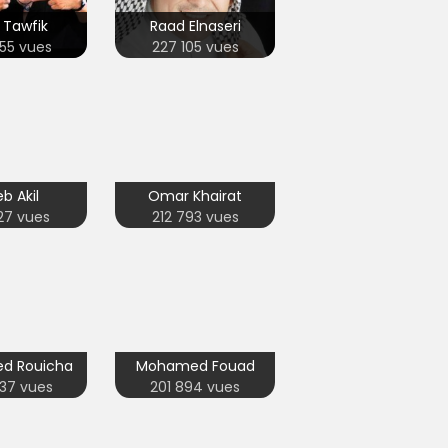
 Tawfik
Raad Elnaseri
55 vues
227 105 vues
b Akil
Omar Khairat
27 vues
212 793 vues
d Rouicha
Mohamed Fouad
37 vues
201 894 vues