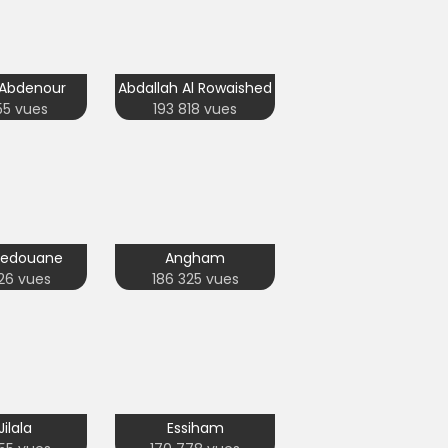
Abdenour
Abdallah Al Rowaished
155 vues
193 818 vues
Redouane
Angham
26 vues
186 325 vues
 Jilala
Essiham