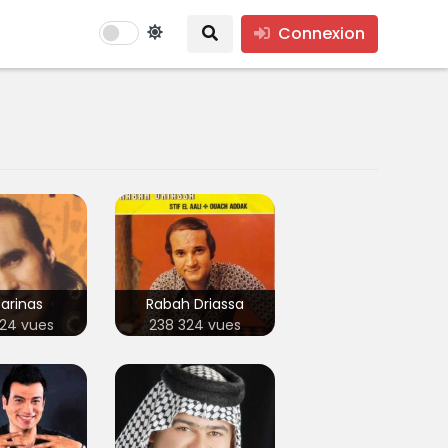
Connexion
arinas
Rabah Driassa
24 vues
238 324 vues