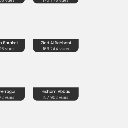
55 vues
170 778 vues
 Barakat
Ziad Al Rahbani
96 vues
168 244 vues
 Ferragui
Hisham Abbas
72 vues
157 902 vues