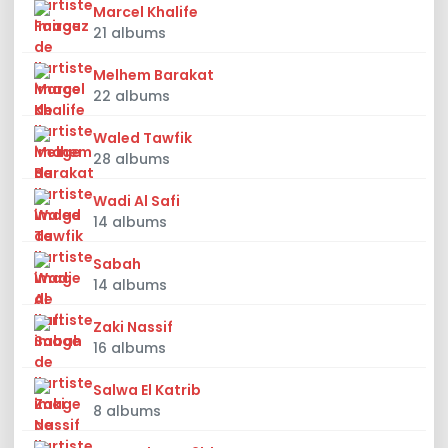
Marcel Khalife
21 albums
Melhem Barakat
22 albums
Waled Tawfik
28 albums
Wadi Al Safi
14 albums
Sabah
14 albums
Zaki Nassif
16 albums
Salwa El Katrib
8 albums