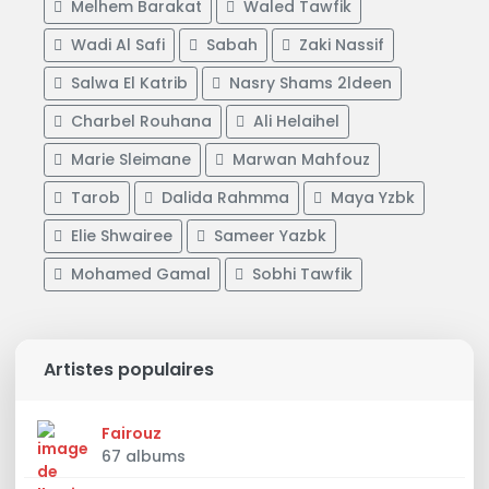
Melhem Barakat
Waled Tawfik
Wadi Al Safi
Sabah
Zaki Nassif
Salwa El Katrib
Nasry Shams 2ldeen
Charbel Rouhana
Ali Helaihel
Marie Sleimane
Marwan Mahfouz
Tarob
Dalida Rahmma
Maya Yzbk
Elie Shwairee
Sameer Yazbk
Mohamed Gamal
Sobhi Tawfik
Artistes populaires
Fairouz
67 albums