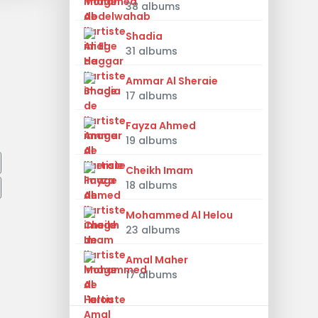
38 albums
Shadia
31 albums
Ammar Al Sheraie
17 albums
Fayza Ahmed
19 albums
Cheikh Imam
18 albums
Mohammed Al Helou
23 albums
Amal Maher
17 albums