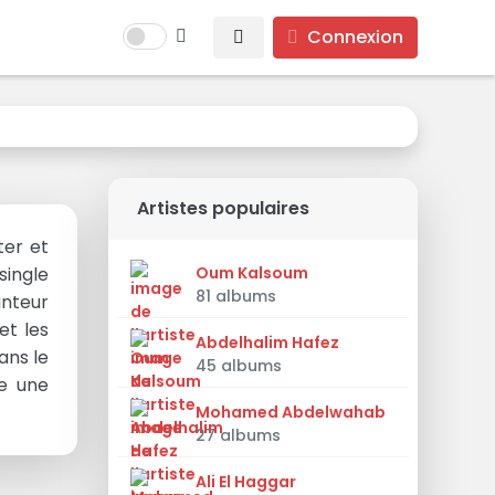
Connexion
Artistes populaires
ter et
single
Oum Kalsoum
81 albums
anteur
et les
Abdelhalim Hafez
ans le
45 albums
re une
Mohamed Abdelwahab
27 albums
Ali El Haggar