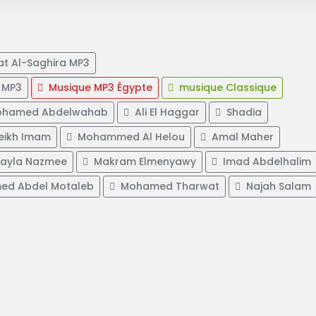
at Al-Saghira MP3
 MP3
Musique MP3 Égypte
musique Classique
hamed Abdelwahab
Ali El Haggar
Shadia
ikh Imam
Mohammed Al Helou
Amal Maher
ayla Nazmee
Makram Elmenyawy
Imad Abdelhalim
d Abdel Motaleb
Mohamed Tharwat
Najah Salam