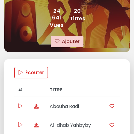
24
20
641
Titres
Vues
Ajouter
Écouter
#
TITRE
DURÉ
Abouha Radi
11:00
Al-dhab Yahbyby
09:4