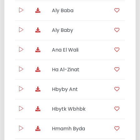
Aly Baba
05:0
Aly Baby
13:10
Ana El Wali
03:5
Ha Al-Zinat
07:3
Hbyby Ant
11:32
Hbytk Wbhbk
04:3
Hmamh Byda
11:17