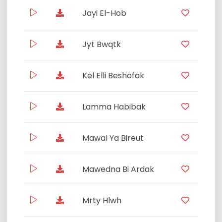
Jayi El-Hob
14:01
Jyt Bwqtk
12:21
Kel Elli Beshofak
11:08
Lamma Habibak
12:17
Mawal Ya Bireut
10:3
Mawedna Bi Ardak
07:3
Mrty Hlwh
02:0