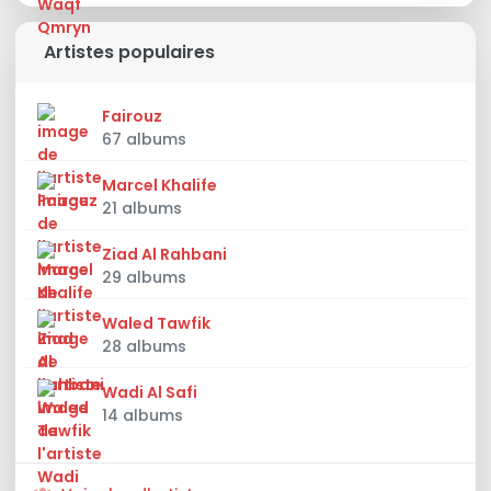
Artistes populaires
Fairouz
67 albums
Marcel Khalife
21 albums
Ziad Al Rahbani
29 albums
Waled Tawfik
28 albums
Wadi Al Safi
14 albums