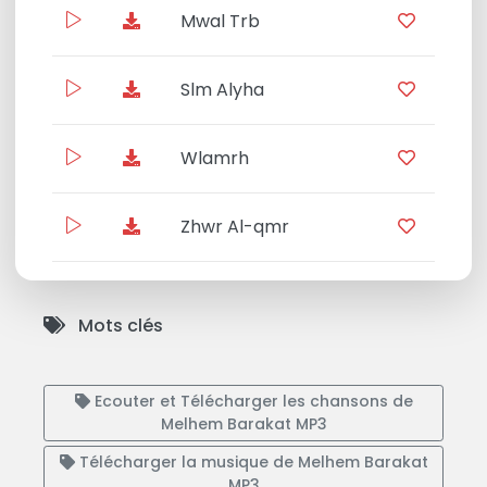
Mwal Trb
06:1
Slm Alyha
05:2
Wlamrh
07:2
Zhwr Al-qmr
15:13
Mots clés
Ecouter et Télécharger les chansons de
Melhem Barakat MP3
Télécharger la musique de Melhem Barakat
MP3