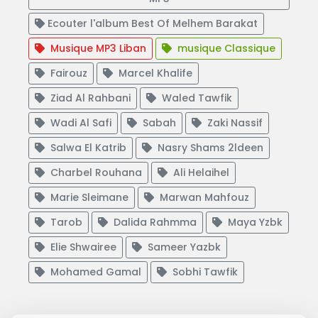
Ecouter l'album Best Of Melhem Barakat
Musique MP3 Liban
musique Classique
Fairouz
Marcel Khalife
Ziad Al Rahbani
Waled Tawfik
Wadi Al Safi
Sabah
Zaki Nassif
Salwa El Katrib
Nasry Shams 2ldeen
Charbel Rouhana
Ali Helaihel
Marie Sleimane
Marwan Mahfouz
Tarob
Dalida Rahmma
Maya Yzbk
Elie Shwairee
Sameer Yazbk
Mohamed Gamal
Sobhi Tawfik