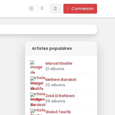
Connexion
Artistes populaires
Marcel Khalife
21 albums
Melhem Barakat
22 albums
Ziad Al Rahbani
29 albums
Waled Tawfik