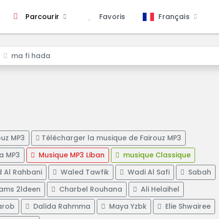
Français
Parcourir
Favoris
ma fi hada
ouz MP3
Télécharger la musique de Fairouz MP3
da MP3
Musique MP3 Liban
musique Classique
d Al Rahbani
Waled Tawfik
Wadi Al Safi
Sabah
ams 2ldeen
Charbel Rouhana
Ali Helaihel
arob
Dalida Rahmma
Maya Yzbk
Elie Shwairee