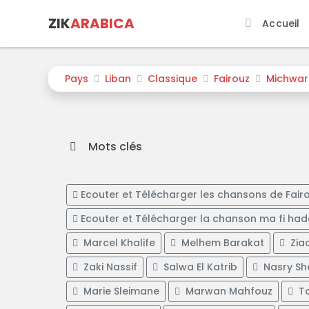
ZIK
ARABICA
Accueil
Pays
Liban
Classique
Fairouz
Michwar
Mots clés
Ecouter et Télécharger les chansons de Fair
Ecouter et Télécharger la chanson ma fi ha
Marcel Khalife
Melhem Barakat
Zia
Zaki Nassif
Salwa El Katrib
Nasry Sh
Marie Sleimane
Marwan Mahfouz
T