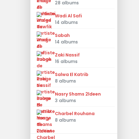
28 albums
Wadi Al Safi
14 albums
Sabah
14 albums
Zaki Nassif
16 albums
Salwa El Katrib
8 albums
Nasry Shams 2ldeen
3 albums
Charbel Rouhana
8 albums