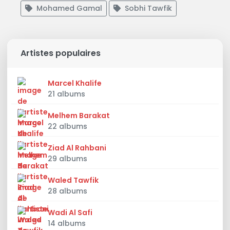
Mohamed Gamal
Sobhi Tawfik
Artistes populaires
Marcel Khalife
21 albums
Melhem Barakat
22 albums
Ziad Al Rahbani
29 albums
Waled Tawfik
28 albums
Wadi Al Safi
14 albums