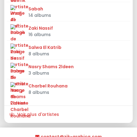
Sabah
14 albums
Zaki Nassif
16 albums
Salwa El Katrib
8 albums
Nasry Shams 2ldeen
3 albums
Charbel Rouhana
8 albums
Voir plus d'artistes
contact@zik-arabica.com