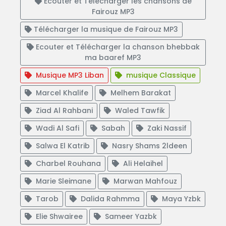
Ecouter et Télécharger les chansons de
Fairouz MP3
Télécharger la musique de Fairouz MP3
Ecouter et Télécharger la chanson bhebbak
ma baaref MP3
Musique MP3 Liban
musique Classique
Marcel Khalife
Melhem Barakat
Ziad Al Rahbani
Waled Tawfik
Wadi Al Safi
Sabah
Zaki Nassif
Salwa El Katrib
Nasry Shams 2ldeen
Charbel Rouhana
Ali Helaihel
Marie Sleimane
Marwan Mahfouz
Tarob
Dalida Rahmma
Maya Yzbk
Elie Shwairee
Sameer Yazbk