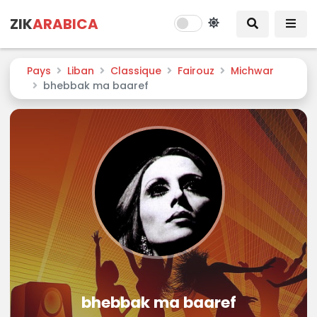
ZIK
ARABICA
Pays
Liban
Classique
Fairouz
Michwar
bhebbak ma baaref
bhebbak ma baaref