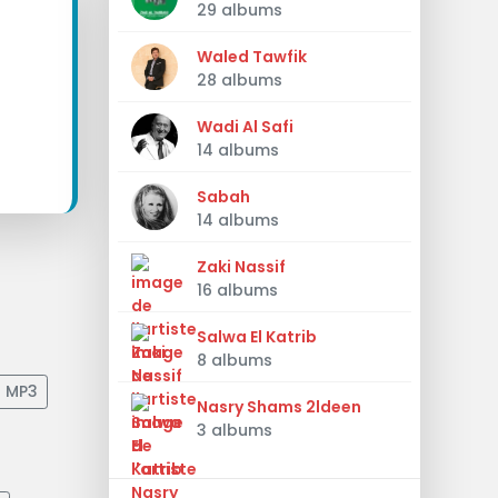
29 albums
Waled Tawfik
28 albums
Wadi Al Safi
14 albums
Sabah
14 albums
Zaki Nassif
16 albums
Salwa El Katrib
8 albums
n MP3
Nasry Shams 2ldeen
3 albums