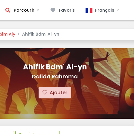
Français
Parcourir
Favoris
Slm Aly
Ahlflk Bdm' Al-yn
Ahlflk Bdm' Al-yn
Dalida Rahmma
Ajouter