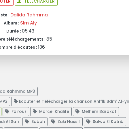
UTER
TÉLÉCHARGER
Dalida Rahmma
iste :
Slm Aly
Album :
05:43
Durée :
85
re téléchargements :
136
ombre d'écoutes :
alida Rahmma MP3
 MP3
Ecouter et Télécharger la chanson Ahlflk Bdm' Al-y
Fairouz
Marcel Khalife
Melhem Barakat
i Al Safi
Sabah
Zaki Nassif
Salwa El Katrib