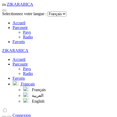
z
a
ZIK
ARABICA
Selectionnez votre langue :
Accueil
Parcourir
Pays
Radio
Favoris
ZIK
ARABICA
Accueil
Parcourir
Pays
Radio
Favoris
Français
Français
العربية
English
Connexion