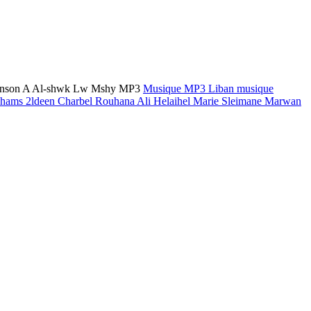
chanson A Al-shwk Lw Mshy MP3
Musique MP3 Liban
musique
Shams 2ldeen
Charbel Rouhana
Ali Helaihel
Marie Sleimane
Marwan