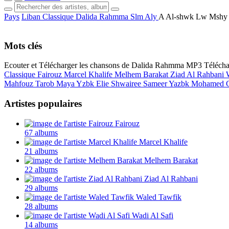
Pays
Liban
Classique
Dalida Rahmma
Slm Aly
A Al-shwk Lw Mshy
Mots clés
Ecouter et Télécharger les chansons de Dalida Rahmma MP3
Téléch
Classique
Fairouz
Marcel Khalife
Melhem Barakat
Ziad Al Rahbani
Mahfouz
Tarob
Maya Yzbk
Elie Shwairee
Sameer Yazbk
Mohamed 
Artistes populaires
Fairouz
67 albums
Marcel Khalife
21 albums
Melhem Barakat
22 albums
Ziad Al Rahbani
29 albums
Waled Tawfik
28 albums
Wadi Al Safi
14 albums