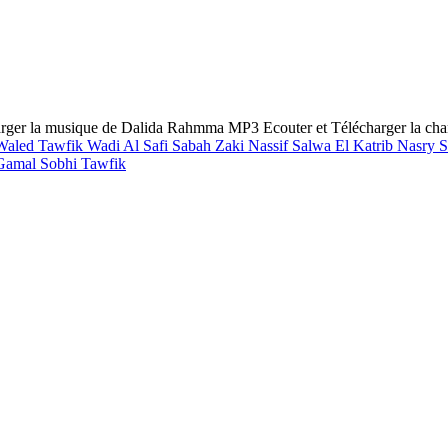
arger la musique de Dalida Rahmma MP3
Ecouter et Télécharger la 
Waled Tawfik
Wadi Al Safi
Sabah
Zaki Nassif
Salwa El Katrib
Nasry 
Gamal
Sobhi Tawfik