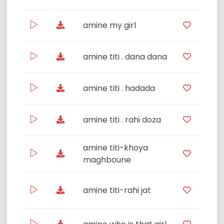
amine my girl
Rai
amine titi . dana dana
amine titi . hadada
amine titi . rahi doza
amine titi-khoya
R
maghboune
R
amine titi-rahi jat