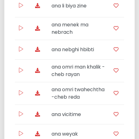
ana li biya zine
F
ana menek ma
L
nebrach
ana nebghi hbibti
Star
ana omri man khalik -
Pui
cheb rayan
ana omri twahechtha
-cheb reda
ana vicitime
Star
ana weyak