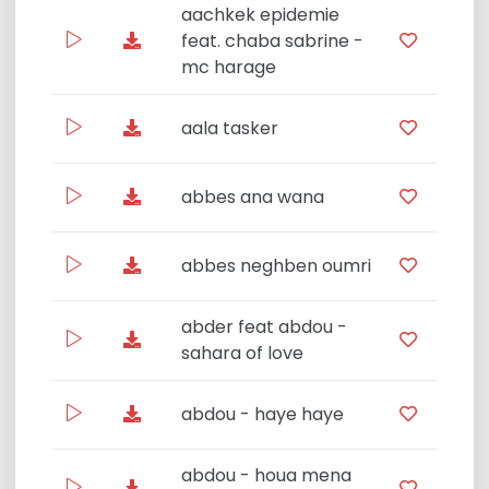
aachkek epidemie
feat. chaba sabrine -
Pui
mc harage
aala tasker
abbes ana wana
R
abbes neghben oumri
R
abder feat abdou -
Mega
sahara of love
abdou - haye haye
abdou - houa mena
Corn