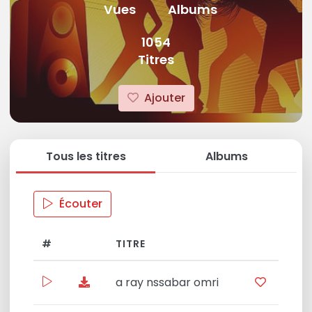
Vues
Albums
1054
Titres
Ajouter
Tous les titres
Albums
Écouter
#
TITRE
a ray nssabar omri