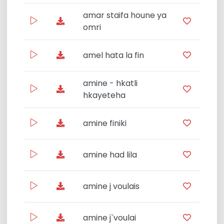
amar staifa houne ya
R
omri
amel hata la fin
amine - hkatli
hkayeteha
amine finiki
Rai
amine had lila
Rai
amine j voulais
Rai
amine j`voulai
U