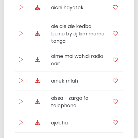
aichi hayatek
F
aie aie aie kedba
baina by dj kim momo
L
tanga
aime moi wahidi radio
Rai
edit
aïnek mlah
aissa - zarga fa
Best
telephone
ajebha
Corn