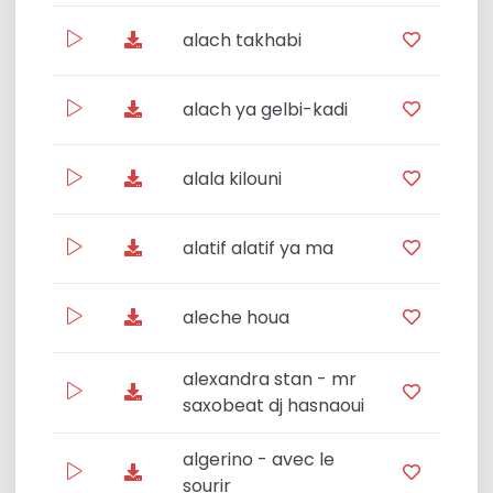
alach takhabi
Star
alach ya gelbi-kadi
alala kilouni
alatif alatif ya ma
L
aleche houa
alexandra stan - mr
saxobeat dj hasnaoui
algerino - avec le
Mega
sourir