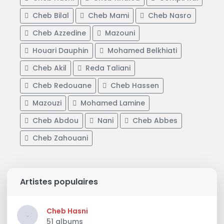
Cheb Bilal
Cheb Mami
Cheb Nasro
Cheb Azzedine
Mazouni
Houari Dauphin
Mohamed Belkhiati
Cheb Akil
Reda Taliani
Cheb Redouane
Cheb Hassen
Mazouzi
Mohamed Lamine
Cheb Abdou
Nani
Cheb Abbes
Cheb Zahouani
Artistes populaires
Cheb Hasni
51 albums