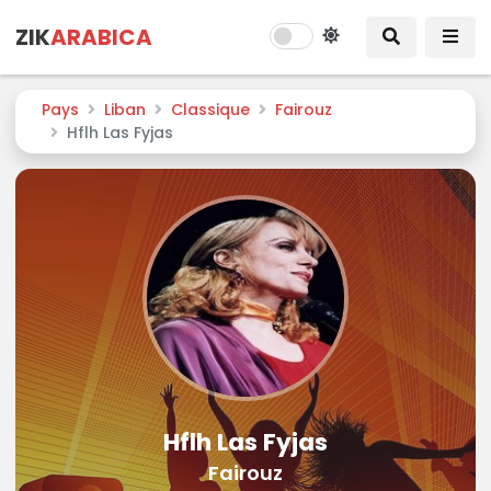
ZIK
ARABICA
Pays
Liban
Classique
Fairouz
Hflh Las Fyjas
Hflh Las Fyjas
Fairouz