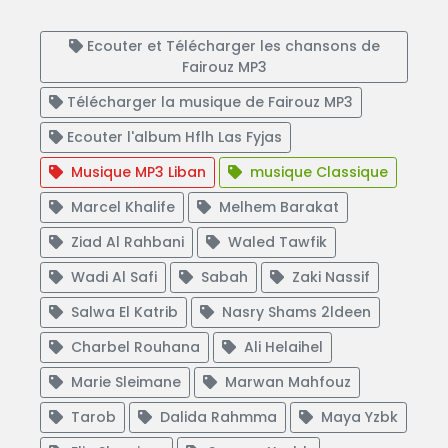
Ecouter et Télécharger les chansons de
Fairouz MP3
Télécharger la musique de Fairouz MP3
Ecouter l'album Hflh Las Fyjas
Musique MP3 Liban
musique Classique
Marcel Khalife
Melhem Barakat
Ziad Al Rahbani
Waled Tawfik
Wadi Al Safi
Sabah
Zaki Nassif
Salwa El Katrib
Nasry Shams 2ldeen
Charbel Rouhana
Ali Helaihel
Marie Sleimane
Marwan Mahfouz
Tarob
Dalida Rahmma
Maya Yzbk