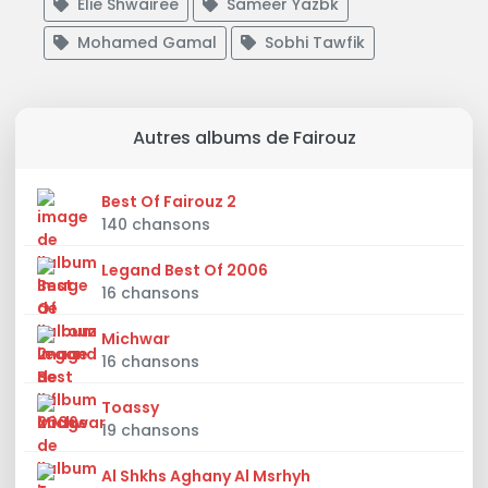
Elie Shwairee
Sameer Yazbk
Mohamed Gamal
Sobhi Tawfik
Autres albums de Fairouz
Best Of Fairouz 2
140 chansons
Legand Best Of 2006
16 chansons
Michwar
16 chansons
Toassy
19 chansons
Al Shkhs Aghany Al Msrhyh