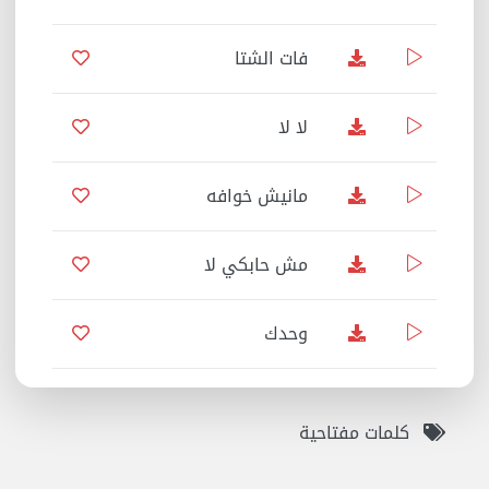
فات الشتا
05:52
لا لا
03:51
مانيش خوافه
06:25
مش حابكي لا
06:01
وحدك
03:51
كلمات مفتاحية