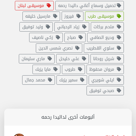
تحميل وسماع ٱغاني داليدا رحمه
موسيقى لبنان
موسيقى طرب
فيروز
مارسيل خليفه
ملحم بركات
زياد الرحباني
وليد توفيق
وديع الصافي
صباح
زكي ناصيف
سلوي القطريب
نصري شمس الدين
شربل روحانا
علي حليحل
ماري سليمان
مروان محفوظ
طروب
مايا يزبك
ايلي شويري
سمير يزبك
محمد جمال
صبحي توفيق
ألبومات أخرى لداليدا رحمه