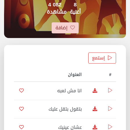
4 082
8
أغنية
مشاهدة
إضافة
إستمع
#
العنوان
المدة
انا مش لعبه
04:43
بتقول بتقل عليك
03:30
عشان عينيك
03:48