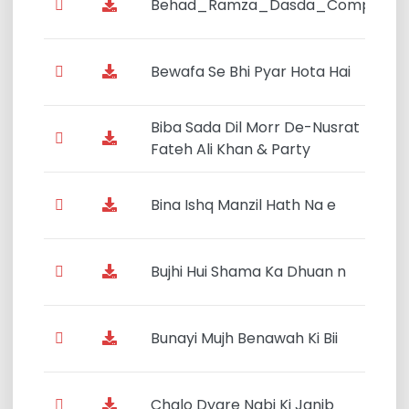
Behad_Ramza_Dasda_Complet_
Bewafa Se Bhi Pyar Hota Hai
Biba Sada Dil Morr De-Nusrat
Fateh Ali Khan & Party
Bina Ishq Manzil Hath Na e
Bujhi Hui Shama Ka Dhuan n
Bunayi Mujh Benawah Ki Bii
Chalo Dyare Nabi Ki Janib