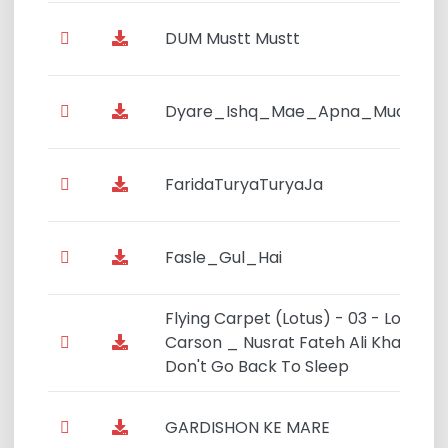
DUM Mustt Mustt
Dyare_Ishq_Mae_Apna_Muqamn
FaridaTuryaTuryaJa
Fasle_Gul_Hai
Flying Carpet (Lotus) - 03 - Lori
Carson _ Nusrat Fateh Ali Khan -
Don't Go Back To Sleep
GARDISHON KE MARE