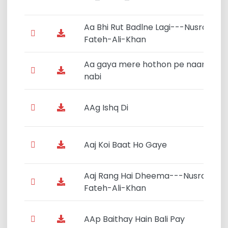
Aa Bhi Rut Badlne Lagi---Nusrat-
Fateh-Ali-Khan
Aa gaya mere hothon pe naam-e-
nabi
AAg Ishq Di
Aaj Koi Baat Ho Gaye
Aaj Rang Hai Dheema---Nusrat-
Fateh-Ali-Khan
AAp Baithay Hain Bali Pay