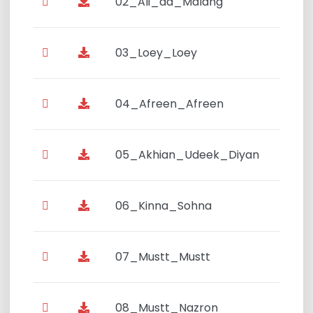
02_Ali_da_Malang
03_Loey_Loey
04_Afreen_Afreen
05_Akhian_Udeek_Diyan
06_Kinna_Sohna
07_Mustt_Mustt
08_Mustt_Nazron