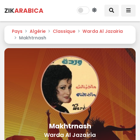
ZIK
ARABICA
Pays
Algérie
Classique
Warda Al Jazairia
Makhtrnash
Makhtrnash
Warda Al Jazairia