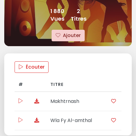
1 880
2
Vues
Titres
Ajouter
Écouter
#
TITRE
DURÉ
Makhtrnash
19:4
Wla Fy Al-amthal
19:0